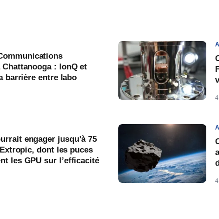
A
Communications
C
 Chattanooga : IonQ et
a barrière entre labo
v
4
A
rrait engager jusqu’à 75
 Extropic, dont les puces
a
t les GPU sur l’efficacité
4