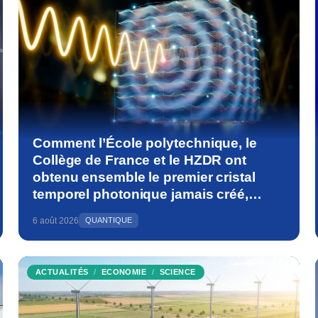
Comment l’École polytechnique, le
Collège de France et le HZDR ont
obtenu ensemble le premier cristal
temporel photonique jamais créé,
bouleversant les fondements de la
6 août 2026
QUANTIQUE
physique
ACTUALITÉS
ECONOMIE
SCIENCE