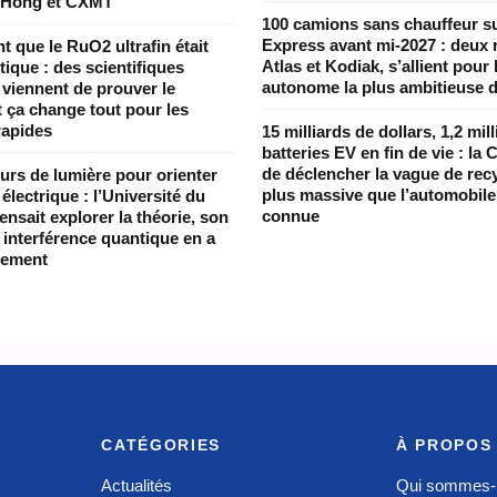
 Hong et CXMT
100 camions sans chauffeur s
Express avant mi-2027 : deux 
nt que le RuO2 ultrafin était
Atlas et Kodiak, s’allient pour l
ique : des scientifiques
autonome la plus ambitieuse 
 viennent de prouver le
t ça change tout pour les
rapides
15 milliards de dollars, 1,2 mil
batteries EV en fin de vie : la 
de déclencher la vague de recy
urs de lumière pour orienter
plus massive que l’automobile 
électrique : l’Université du
connue
nsait explorer la théorie, son
à interférence quantique en a
rement
CATÉGORIES
À PROPOS
Actualités
Qui sommes-