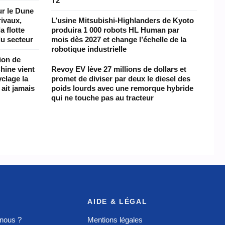
T2
ur le Dune
rivaux,
L’usine Mitsubishi-Highlanders de Kyoto
a flotte
produira 1 000 robots HL Human par
du secteur
mois dès 2027 et change l’échelle de la
robotique industrielle
lion de
Chine vient
Revoy EV lève 27 millions de dollars et
clage la
promet de diviser par deux le diesel des
ait jamais
poids lourds avec une remorque hybride
qui ne touche pas au tracteur
AIDE & LÉGAL
nous ?
Mentions légales