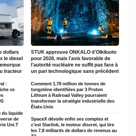
e dollars
STUK approuve ONKALO d’Olkiluoto
x le diesel
pour 2026, mais l’avis favorable de
 remorque
l’autorité nucléaire ne suffit pas face à
u tracteur
un pari technologique sans précédent
al :
Comment 1,78 million de tonnes de
iche ce
tungstène identifiées par 3 Proton
es
Lithium à Railroad Valley pourraient
9S
transformer la stratégie industrielle des
États-Unis
 du liquide
inverse de
SpaceX dévoile enfin ses comptes et
rie Uni.T
c’est Starlink, le moteur discret, qui tire
les 7,8 milliards de dollars de revenus au