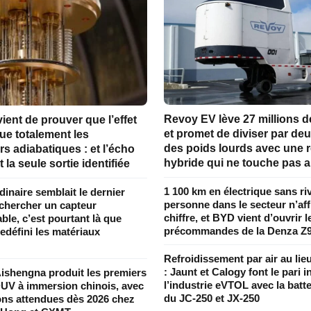
Revoy EV lève 27 millions d
ent de prouver que l’effet
et promet de diviser par deu
ue totalement les
des poids lourds avec une
rs adiabatiques : et l’écho
hybride qui ne touche pas a
 la seule sortie identifiée
1 100 km en électrique sans riv
rdinaire semblait le dernier
personne dans le secteur n’aff
 chercher un capteur
chiffre, et BYD vient d’ouvrir l
le, c’est pourtant là que
précommandes de la Denza Z
edéfini les matériaux
Refroidissement par air au lieu
: Jaunt et Calogy font le pari 
ishengna produit les premiers
l’industrie eVTOL avec la batte
UV à immersion chinois, avec
du JC-250 et JX-250
sons attendues dès 2026 chez