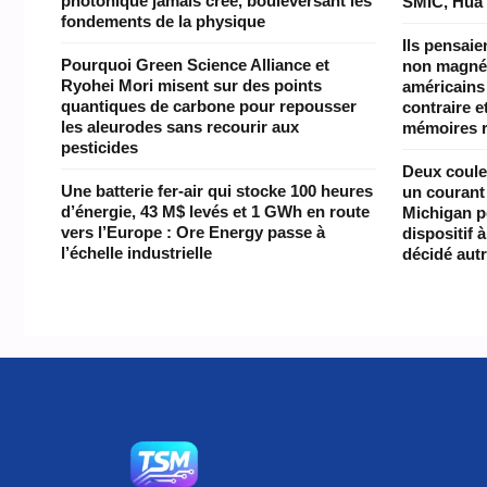
photonique jamais créé, bouleversant les
SMIC, Hua
fondements de la physique
Ils pensaie
Pourquoi Green Science Alliance et
non magnét
Ryohei Mori misent sur des points
américains
quantiques de carbone pour repousser
contraire e
les aleurodes sans recourir aux
mémoires 
pesticides
Deux coule
Une batterie fer-air qui stocke 100 heures
un courant 
d’énergie, 43 M$ levés et 1 GWh en route
Michigan pe
vers l’Europe : Ore Energy passe à
dispositif 
l’échelle industrielle
décidé aut