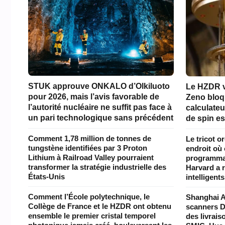
STUK approuve ONKALO d’Olkiluoto
Le HZDR vi
pour 2026, mais l’avis favorable de
Zeno bloq
l’autorité nucléaire ne suffit pas face à
calculateu
un pari technologique sans précédent
de spin est
Comment 1,78 million de tonnes de
Le tricot o
tungstène identifiées par 3 Proton
endroit où
Lithium à Railroad Valley pourraient
programmab
transformer la stratégie industrielle des
Harvard a r
États-Unis
intelligents
Comment l’École polytechnique, le
Shanghai A
Collège de France et le HZDR ont obtenu
scanners D
ensemble le premier cristal temporel
des livrai