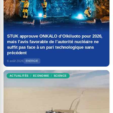
STUK approuve ONKALO d’Olkiluoto pour 2026,
mais l’avis favorable de l’autorité nucléaire ne
suffit pas face à un pari technologique sans
précédent
6 août 2026
ENERGIE
ACTUALITÉS
ECONOMIE
SCIENCE