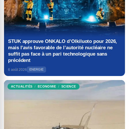
STUK approuve ONKALO d’Olkiluoto pour 2026,
mais l’avis favorable de l’autorité nucléaire ne
suffit pas face à un pari technologique sans
précédent
6 août 2026
ENERGIE
ACTUALITÉS
ECONOMIE
SCIENCE