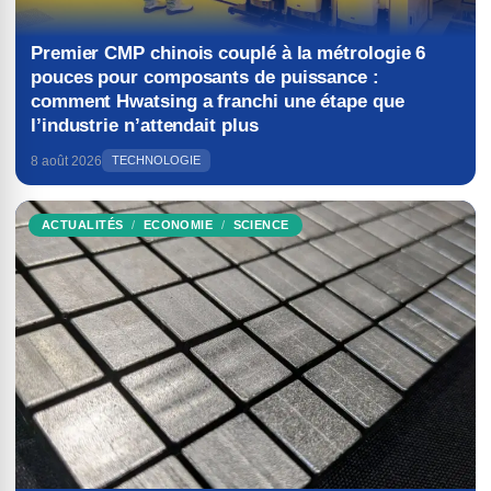
Premier CMP chinois couplé à la métrologie 6
pouces pour composants de puissance :
comment Hwatsing a franchi une étape que
l’industrie n’attendait plus
8 août 2026
TECHNOLOGIE
ACTUALITÉS
ECONOMIE
SCIENCE