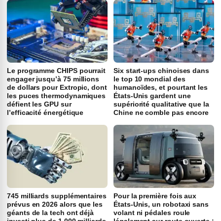
Le programme CHIPS pourrait
Six start-ups chinoises dans
engager jusqu’à 75 millions
le top 10 mondial des
de dollars pour Extropic, dont
humanoïdes, et pourtant les
les puces thermodynamiques
États-Unis gardent une
défient les GPU sur
supériorité qualitative que la
l’efficacité énergétique
Chine ne comble pas encore
745 milliards supplémentaires
Pour la première fois aux
prévus en 2026 alors que les
États-Unis, un robotaxi sans
géants de la tech ont déjà
volant ni pédales roule