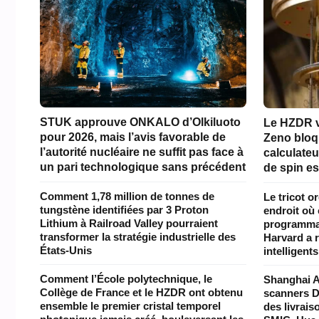
STUK approuve ONKALO d’Olkiluoto
Le HZDR vi
pour 2026, mais l’avis favorable de
Zeno bloq
l’autorité nucléaire ne suffit pas face à
calculateu
un pari technologique sans précédent
de spin est
Comment 1,78 million de tonnes de
Le tricot o
tungstène identifiées par 3 Proton
endroit où
Lithium à Railroad Valley pourraient
programmab
transformer la stratégie industrielle des
Harvard a r
États-Unis
intelligents
Comment l’École polytechnique, le
Shanghai A
Collège de France et le HZDR ont obtenu
scanners D
ensemble le premier cristal temporel
des livrai