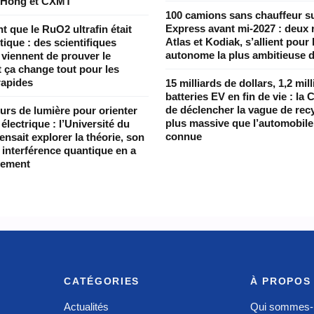
 Hong et CXMT
100 camions sans chauffeur s
Express avant mi-2027 : deux 
nt que le RuO2 ultrafin était
Atlas et Kodiak, s’allient pour l
ique : des scientifiques
autonome la plus ambitieuse 
 viennent de prouver le
t ça change tout pour les
rapides
15 milliards de dollars, 1,2 mil
batteries EV en fin de vie : la 
de déclencher la vague de recy
urs de lumière pour orienter
plus massive que l’automobile 
électrique : l’Université du
connue
nsait explorer la théorie, son
à interférence quantique en a
rement
CATÉGORIES
À PROPOS
Actualités
Qui sommes-