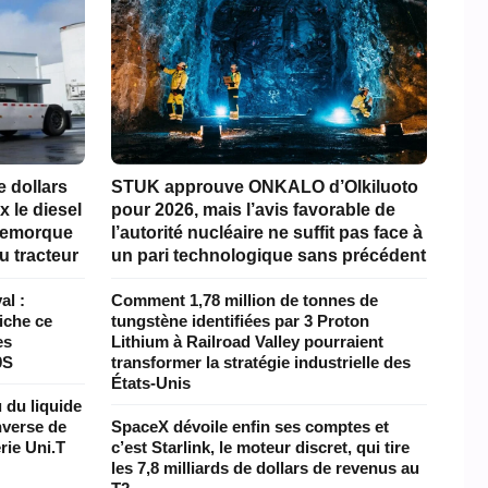
e dollars
STUK approuve ONKALO d’Olkiluoto
x le diesel
pour 2026, mais l’avis favorable de
 remorque
l’autorité nucléaire ne suffit pas face à
u tracteur
un pari technologique sans précédent
al :
Comment 1,78 million de tonnes de
iche ce
tungstène identifiées par 3 Proton
es
Lithium à Railroad Valley pourraient
9S
transformer la stratégie industrielle des
États-Unis
 du liquide
inverse de
SpaceX dévoile enfin ses comptes et
rie Uni.T
c’est Starlink, le moteur discret, qui tire
les 7,8 milliards de dollars de revenus au