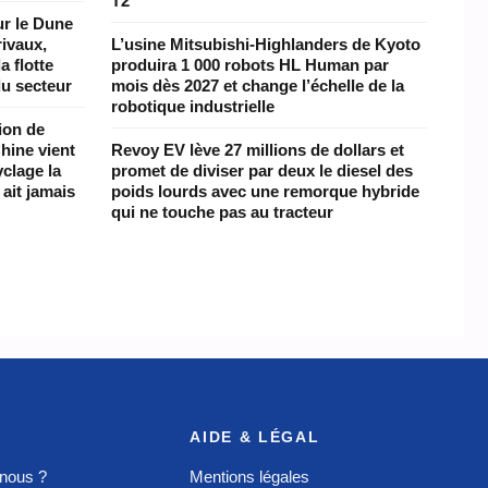
T2
ur le Dune
rivaux,
L’usine Mitsubishi-Highlanders de Kyoto
a flotte
produira 1 000 robots HL Human par
du secteur
mois dès 2027 et change l’échelle de la
robotique industrielle
lion de
Chine vient
Revoy EV lève 27 millions de dollars et
clage la
promet de diviser par deux le diesel des
ait jamais
poids lourds avec une remorque hybride
qui ne touche pas au tracteur
AIDE & LÉGAL
nous ?
Mentions légales