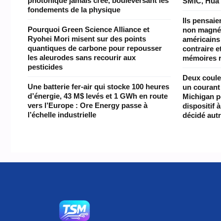
photonique jamais créé, bouleversant les
SMIC, Hua
fondements de la physique
Ils pensaie
Pourquoi Green Science Alliance et
non magnét
Ryohei Mori misent sur des points
américains
quantiques de carbone pour repousser
contraire e
les aleurodes sans recourir aux
mémoires 
pesticides
Deux coule
Une batterie fer-air qui stocke 100 heures
un courant 
d’énergie, 43 M$ levés et 1 GWh en route
Michigan pe
vers l’Europe : Ore Energy passe à
dispositif 
l’échelle industrielle
décidé aut