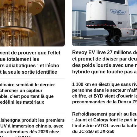
Revoy EV lève 27 millions d
ent de prouver que l’effet
et promet de diviser par deu
ue totalement les
des poids lourds avec une
rs adiabatiques : et l’écho
hybride qui ne touche pas a
 la seule sortie identifiée
1 100 km en électrique sans riv
rdinaire semblait le dernier
personne dans le secteur n’aff
 chercher un capteur
chiffre, et BYD vient d’ouvrir l
le, c’est pourtant là que
précommandes de la Denza Z
edéfini les matériaux
Refroidissement par air au lieu
: Jaunt et Calogy font le pari 
ishengna produit les premiers
l’industrie eVTOL avec la batte
UV à immersion chinois, avec
du JC-250 et JX-250
sons attendues dès 2026 chez