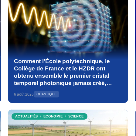
Comment l’École polytechnique, le
Collège de France et le HZDR ont
obtenu ensemble le premier cristal
temporel photonique jamais créé,
bouleversant les fondements de la
6 août 2026
QUANTIQUE
physique
ACTUALITÉS
ECONOMIE
SCIENCE