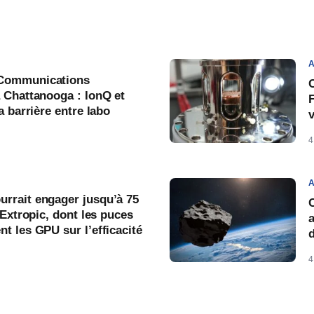
A
Communications
C
 Chattanooga : IonQ et
a barrière entre labo
v
4
A
rrait engager jusqu’à 75
 Extropic, dont les puces
a
t les GPU sur l’efficacité
4