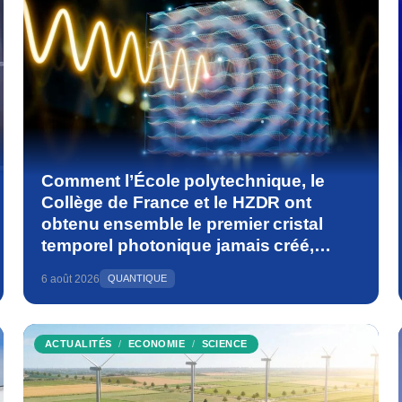
Comment l’École polytechnique, le
Collège de France et le HZDR ont
obtenu ensemble le premier cristal
temporel photonique jamais créé,
bouleversant les fondements de la
6 août 2026
QUANTIQUE
physique
ACTUALITÉS
ECONOMIE
SCIENCE