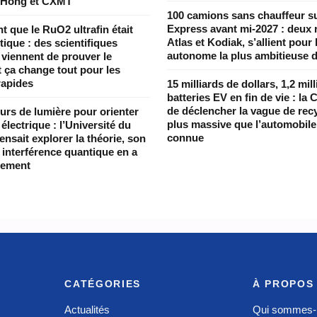
 Hong et CXMT
100 camions sans chauffeur s
Express avant mi-2027 : deux 
nt que le RuO2 ultrafin était
Atlas et Kodiak, s’allient pour l
ique : des scientifiques
autonome la plus ambitieuse 
 viennent de prouver le
t ça change tout pour les
rapides
15 milliards de dollars, 1,2 mil
batteries EV en fin de vie : la 
de déclencher la vague de recy
urs de lumière pour orienter
plus massive que l’automobile 
électrique : l’Université du
connue
nsait explorer la théorie, son
à interférence quantique en a
rement
CATÉGORIES
À PROPOS
Actualités
Qui sommes-