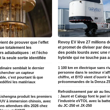
Revoy EV lève 27 millions d
ent de prouver que l’effet
et promet de diviser par deu
ue totalement les
des poids lourds avec une
rs adiabatiques : et l’écho
hybride qui ne touche pas a
 la seule sortie identifiée
1 100 km en électrique sans riv
rdinaire semblait le dernier
personne dans le secteur n’aff
 chercher un capteur
chiffre, et BYD vient d’ouvrir l
le, c’est pourtant là que
précommandes de la Denza Z
edéfini les matériaux
Refroidissement par air au lieu
: Jaunt et Calogy font le pari 
ishengna produit les premiers
l’industrie eVTOL avec la batte
UV à immersion chinois, avec
du JC-250 et JX-250
sons attendues dès 2026 chez