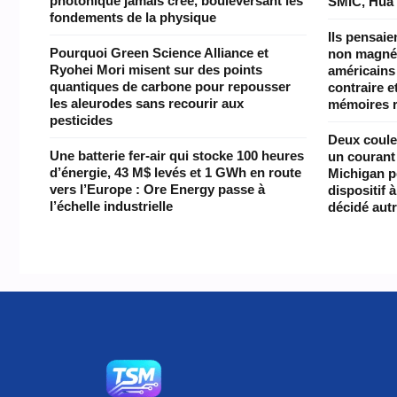
photonique jamais créé, bouleversant les
SMIC, Hua
fondements de la physique
Ils pensaie
Pourquoi Green Science Alliance et
non magnét
Ryohei Mori misent sur des points
américains
quantiques de carbone pour repousser
contraire e
les aleurodes sans recourir aux
mémoires 
pesticides
Deux coule
Une batterie fer-air qui stocke 100 heures
un courant 
d’énergie, 43 M$ levés et 1 GWh en route
Michigan pe
vers l’Europe : Ore Energy passe à
dispositif 
l’échelle industrielle
décidé aut