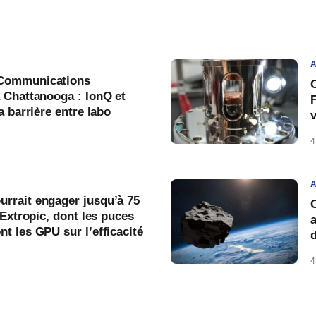
A
Communications
C
 Chattanooga : IonQ et
a barrière entre labo
v
4
A
rrait engager jusqu’à 75
 Extropic, dont les puces
a
t les GPU sur l’efficacité
4