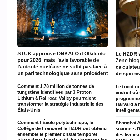
STUK approuve ONKALO d’Olkiluoto
Le HZDR vi
pour 2026, mais l’avis favorable de
Zeno bloq
l’autorité nucléaire ne suffit pas face à
calculateu
un pari technologique sans précédent
de spin est
Comment 1,78 million de tonnes de
Le tricot o
tungstène identifiées par 3 Proton
endroit où
Lithium à Railroad Valley pourraient
programmab
transformer la stratégie industrielle des
Harvard a r
États-Unis
intelligents
Comment l’École polytechnique, le
Shanghai A
Collège de France et le HZDR ont obtenu
scanners D
ensemble le premier cristal temporel
des livrai