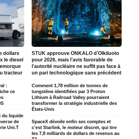
e dollars
STUK approuve ONKALO d’Olkiluoto
x le diesel
pour 2026, mais l’avis favorable de
 remorque
l’autorité nucléaire ne suffit pas face à
u tracteur
un pari technologique sans précédent
al :
Comment 1,78 million de tonnes de
iche ce
tungstène identifiées par 3 Proton
es
Lithium à Railroad Valley pourraient
9S
transformer la stratégie industrielle des
États-Unis
 du liquide
inverse de
SpaceX dévoile enfin ses comptes et
rie Uni.T
c’est Starlink, le moteur discret, qui tire
les 7,8 milliards de dollars de revenus au