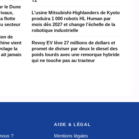
T2
ur le Dune
rivaux,
L’usine Mitsubishi-Highlanders de Kyoto
a flotte
produira 1 000 robots HL Human par
du secteur
mois dès 2027 et change l’échelle de la
robotique industrielle
lion de
Chine vient
Revoy EV lève 27 millions de dollars et
clage la
promet de diviser par deux le diesel des
ait jamais
poids lourds avec une remorque hybride
qui ne touche pas au tracteur
AIDE & LÉGAL
nous ?
Mentions légales