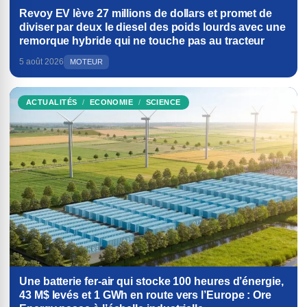
Revoy EV lève 27 millions de dollars et promet de
diviser par deux le diesel des poids lourds avec une
remorque hybride qui ne touche pas au tracteur
5 août 2026
MOTEUR
ACTUALITÉS
ECONOMIE
SCIENCE
Une batterie fer-air qui stocke 100 heures d’énergie,
43 M$ levés et 1 GWh en route vers l’Europe : Ore