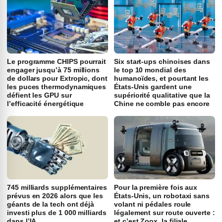
Le programme CHIPS pourrait
Six start-ups chinoises dans
engager jusqu’à 75 millions
le top 10 mondial des
de dollars pour Extropic, dont
humanoïdes, et pourtant les
les puces thermodynamiques
États-Unis gardent une
défient les GPU sur
supériorité qualitative que la
l’efficacité énergétique
Chine ne comble pas encore
745 milliards supplémentaires
Pour la première fois aux
prévus en 2026 alors que les
États-Unis, un robotaxi sans
géants de la tech ont déjà
volant ni pédales roule
investi plus de 1 000 milliards
légalement sur route ouverte :
dans l’IA
et c’est Zoox, la filiale