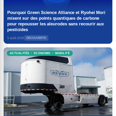
Pourquoi Green Science Alliance et Ryohei Mori
misent sur des points quantiques de carbone
pour repousser les aleurodes sans recourir aux
pesticides
5 août 2026
DECOUVERTE
ACTUALITÉS
ECONOMIE
MOBILITÉ