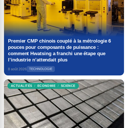
Premier CMP chinois couplé à la métrologie 6
pouces pour composants de puissance :
comment Hwatsing a franchi une étape que
l’industrie n’attendait plus
8 août 2026
TECHNOLOGIE
ACTUALITÉS
ECONOMIE
SCIENCE