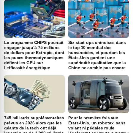
Le programme CHIPS pourrait
Six start-ups chinoises dans
engager jusqu’à 75 millions
le top 10 mondial des
de dollars pour Extropic, dont
humanoïdes, et pourtant les
les puces thermodynamiques
États-Unis gardent une
défient les GPU sur
supériorité qualitative que la
l’efficacité énergétique
Chine ne comble pas encore
745 milliards supplémentaires
Pour la première fois aux
prévus en 2026 alors que les
États-Unis, un robotaxi sans
géants de la tech ont déjà
volant ni pédales roule