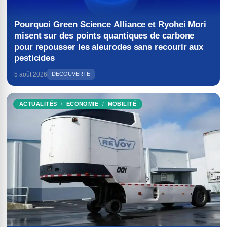
Pourquoi Green Science Alliance et Ryohei Mori
misent sur des points quantiques de carbone
pour repousser les aleurodes sans recourir aux
pesticides
5 août 2026
DECOUVERTE
ACTUALITÉS
ECONOMIE
MOBILITÉ