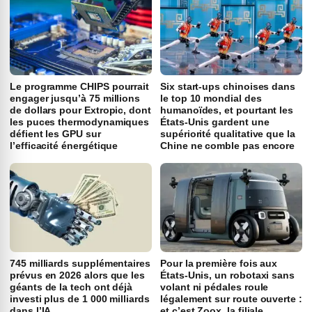
Le programme CHIPS pourrait
Six start-ups chinoises dans
engager jusqu’à 75 millions
le top 10 mondial des
de dollars pour Extropic, dont
humanoïdes, et pourtant les
les puces thermodynamiques
États-Unis gardent une
défient les GPU sur
supériorité qualitative que la
l’efficacité énergétique
Chine ne comble pas encore
745 milliards supplémentaires
Pour la première fois aux
prévus en 2026 alors que les
États-Unis, un robotaxi sans
géants de la tech ont déjà
volant ni pédales roule
investi plus de 1 000 milliards
légalement sur route ouverte :
dans l’IA
et c’est Zoox, la filiale