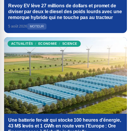
Revoy EV lève 27 millions de dollars et promet de
diviser par deux le diesel des poids lourds avec une
remorque hybride qui ne touche pas au tracteur
5 août 2026
MOTEUR
ACTUALITÉS
ECONOMIE
SCIENCE
Une batterie fer-air qui stocke 100 heures d’énergie,
43 M$ levés et 1 GWh en route vers l’Europe : Ore