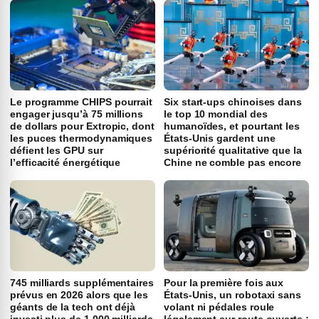
Le programme CHIPS pourrait
Six start-ups chinoises dans
engager jusqu’à 75 millions
le top 10 mondial des
de dollars pour Extropic, dont
humanoïdes, et pourtant les
les puces thermodynamiques
États-Unis gardent une
défient les GPU sur
supériorité qualitative que la
l’efficacité énergétique
Chine ne comble pas encore
745 milliards supplémentaires
Pour la première fois aux
prévus en 2026 alors que les
États-Unis, un robotaxi sans
géants de la tech ont déjà
volant ni pédales roule