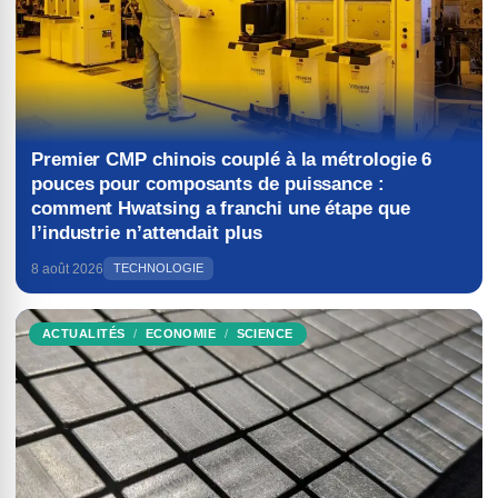
Premier CMP chinois couplé à la métrologie 6
pouces pour composants de puissance :
comment Hwatsing a franchi une étape que
l’industrie n’attendait plus
8 août 2026
TECHNOLOGIE
ACTUALITÉS
ECONOMIE
SCIENCE